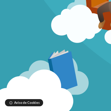
Salta al contenido principal
Aviso de Cookies